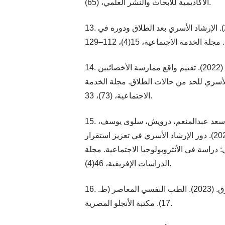
الأكاديمية للأبحاث والنشر العلمي، (65).
13. الشمري، نورة بنت سعد. (2022). الإرشاد الأسري بعد الطلاق ودوره في
14. الشهري، سارة محمد حنش. (2022). تقييم واقع ممارسة الأخصائيين
الأسري للحد من حالات الطلاق. مجلة الخدمة
الاجتماعية، (73)، 33.
15. عبده، محمد سعيد، بركة، سعد عبدالمنعم، درويش، سلوى يوسف،
وبوترعية، حورية مصطفى. (2024). دور الإرشاد الأسري في تعزيز استقرار
 دراسة في الأنثروبولوجيا الاجتماعية. مجلة
الدراسات الإفريقية، 46(4).
16. عكاشة، أحمد، وعكاشة، طارق. (2023). الطب النفسي المعاصر (ط.
17). مكتبة الأنجلو المصرية.