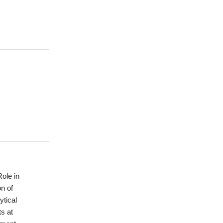
ole in
n of
ytical
s at