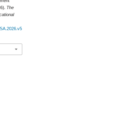
pment
26).
The
cational
JESA.2026.v5