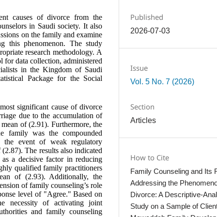
Published
ent causes of divorce from the
unselors in Saudi society. It also
2026-07-03
ussions on the family and examine
ting this phenomenon. The study
ropriate research methodology. A
l for data collection, administered
Issue
cialists in the Kingdom of Saudi
tistical Package for the Social
Vol. 5 No. 7 (2026)
Section
 most significant cause of divorce
arriage due to the accumulation of
Articles
a mean of (2.91). Furthermore, the
the family was the compounded
in the event of weak regulatory
(2.87). The results also indicated
How to Cite
 as a decisive factor in reducing
hly qualified family practitioners
Family Counseling and Its R
an of (2.93). Additionally, the
Addressing the Phenomeno
ension of family counseling’s role
sponse level of "Agree." Based on
Divorce: A Descriptive-Anal
e necessity of activating joint
Study on a Sample of Client
thorities and family counseling