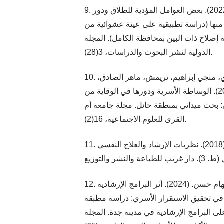
9. السلمي، سلمان عون. (2022). بعض العوامل المؤدية للطلاق ودور
منها (دراسة تطبيقية على عينة عشوائية من
ة إصلاح ذات البين بمحافظة الكامل). المجلة
الدولية لنشر البحوث والدراسات، 3(28).
10. الشلاقي، تركي بن ليلى، الزيدي، منجي إبراهيم، تريمش، ماهر الصادق،
والشمري، ذهب نايف. (2024). الوساطة الأسرية ودورها في الوقاية من
 بحث ميداني بمنطقة حائل. مجلة جامعة أم
القرى للعلوم الاجتماعية، 16(2).
11. الشناوي، محمد محروس. (2018). نظريات الإرشاد والعلاج النفسي
12. الشمراني، بدرية، وسلامة، سهام حسن. (2024). أثر البرامج الإرشادية
 في تحقيق الاستقرار الأسري: دراسة مطبقة
ى البرامج الإرشادية في مدينة جدة. المجلة