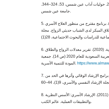
1993 وللسنوات 2019–2023. حوليات آداب عين شمس، 53، 324–344.
جامعة عين شمس.
5. حلمي، محمد مصطفى. (2022). برنامج مقترح من منظور العلاج الأسري
اق المبكر لدى الشباب حديثي الزواج. مجلة
6. جمعية المودة للتنمية الأسرية. (2020). تقرير معدلات الزواج والطلاق
والقضايا الأسرية في المملكة العربية السعودية للعام 2020 (ص 14). جمعية
المودة للتنمية الأسرية.
https://www.almaw
7. الزهراني، أحمد بن علي. (2021). برامج الإرشاد الوقائي وأثرها في الحد من
8. سليمان، سعيد محمد سليمان. (2011). الإرشاد الأسري: الأسس النظرية
والتطبيقات العملية. عالم الكتب.