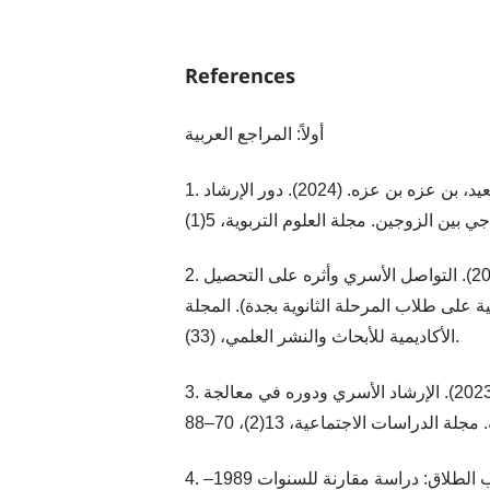
References
أولاً: المراجع العربية
1. الأشهب، مفيدة مصطفى، والسعيد، بن عزه بن عزه. (2024). دور الإرشاد
2. العامري، ضيف الله. (2022). التواصل الأسري وأثره على التحصيل
ة على طلاب المرحلة الثانوية بجدة). المجلة
الأكاديمية للأبحاث والنشر العلمي، (33).
3. الحربي، سعود بن محمد. (2023). الإرشاد الأسري ودوره في معالجة
4. حسين، ثريا علي. (2025). أسباب الطلاق: دراسة مقارنة للسنوات 1989–