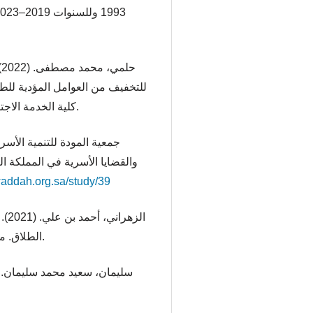
للتخفيف من العوامل المؤدية للطل
كلية الخدمة الاجتماعية للدراسات والبحوث الاجتماعية، 28(1).
addah.org.sa/study/39
الطلاق. مجلة الإرشاد النفسي والأسري، 9(1)، 44–60.