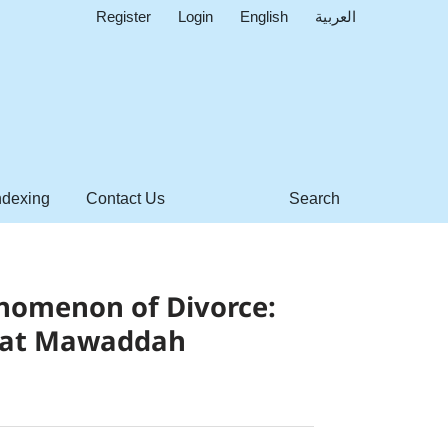
Register
Login
English
العربية
ndexing
Contact Us
Search
enomenon of Divorce:
ts at Mawaddah