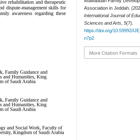
Mawaddah Family Develo
ive rehabilitation and therapeutic
and dispute-management skills for
Association in Jeddah. (20
amily awareness regarding these
International Journal of Edu
Sciences and Arts
,
5
(7).
https://doi.org/10.59992/I
n7p2
More Citation Formats
rk, Family Guidance and
rts and Humanities, King
m of Saudi Arabia
rk, Family Guidance and
rts and Humanities, King
m of Saudi Arabia
ogy and Social Work, Faculty of
versity, Kingdom of
Saudi Arabia